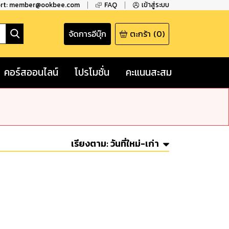
ort: member@ookbee.com
FAQ
เข้าสู่ระบบ
จัดการอีบุ๊ก
ตะกร้า
(
0
)
คอร์สออนไลน์
โปรโมชั่น
คะแนนสะสม
เรียงตาม:
วันที่ใหม่-เก่า