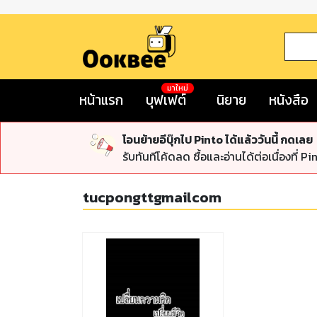
มาใหม่
หน้าแรก
บุฟเฟต์
นิยาย
หนังสือ
โอนย้ายอีบุ๊กไป Pinto ได้แล้ววันนี้ กดเลย
รับทันทีโค้ดลด ซื้อและอ่านได้ต่อเนื่องที่ Pi
tucpongttgmailcom