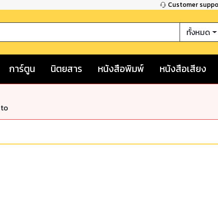
Customer supp
ทั้งหมด
การ์ตูน
นิตยสาร
หนังสือพิมพ์
หนังสือเสียง
nto