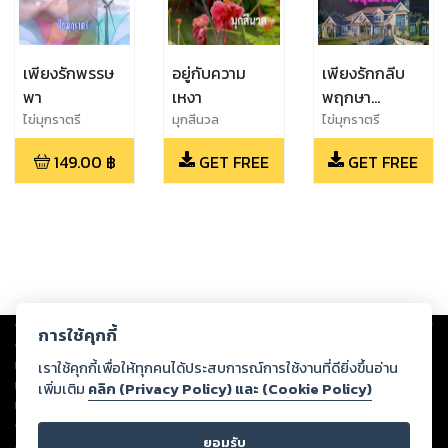
เพียงรักพรรษ
อยู่กับความ
เพียงรักกลีบ
พา
เหงา
พฤกษา
(ตัวอย่าง)
ไข่มุกราตรี
มุกสีนวล
ไข่มุกราตรี
149.00
฿
GET FREE
GET FREE
Copyright ©
2026
Storylog Co., Ltd. - สตอรี่ล็อกขอสงวนสิทธิ์ไม่รับผิดชอบ
การใช้คุกกี้
ต่อผลงานหรือเนื้อหาใดที่อัปโหลดผ่านเว็บไซต์และปรากฏว่าละเมิดสิทธิใน
ทรัพย์สินทางปัญญาของบุคคลอื่นหรือขัดต่อกฎหมายและศีลธรรม ดังนั้น ผู้อ่าน
เราใช้คุกกี้เพื่อให้ทุกคนได้ประสบการณ์การใช้งานที่ดียิ่งขึ้นอ่าน
ทุกท่านโปรดใช้วิจารณญาณในการกลั่นกรองด้วยตนเอง และหากท่านพบว่าส่วน
เพิ่มเติม
คลิก (Privacy Policy) และ (Cookie Policy)
หนึ่งส่วนใดขัดต่อกฎหมายและศีลธรรม กรุณาแจ้งมายังบริษัท เพื่อทีมงานจะได้
ดำเนินการในทันที ทั้งนี้ ทางสตอรี่ล็อกขอสงวนลิขสิทธิ์ตามพระราชบัญญัติ
ยอมรับ
ลิขสิทธิ์ พ.ศ. 2537 (ฉบับล่าสุด)