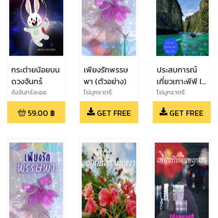
กระต่ายน้อยบน
เพียงรักพรรษ
ประสบการณ์
ดวงจันทร์
พา (ตัวอย่าง)
เที่ยวเกาะพีพี I
was in Phi Phi
ดังจันทร์ละออ
ไข่มุกราตรี
ไข่มุกราตรี
Island
59.00
฿
GET FREE
GET FREE