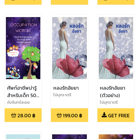
ศัพท์อาชีพน่ารู้
หลงรักอัยยา
หลงรักอัยยา
สำหรับเด็ก 50
(ตัวอย่าง)
ไข่มุกราตรี
คำ
ดังจันทร์ละออ
ไข่มุกราตรี
(Occupation
28.00
฿
199.00
฿
GET FREE
words)