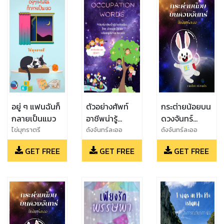
อยู่ ๆ แฟนฉันก็
ตัวอย่างศัพท์
กระต่ายน้อยบน
กลายเป็นแมว
อาชีพน่ารู้
ดวงจันทร์
สำหรับเด็ก 50
(ตัวอย่าง)
ไข่มุกราตรี
ดังจันทร์ละออ
ดังจันทร์ละออ
คำ
GET FREE
GET FREE
GET FREE
(Occupation
words)