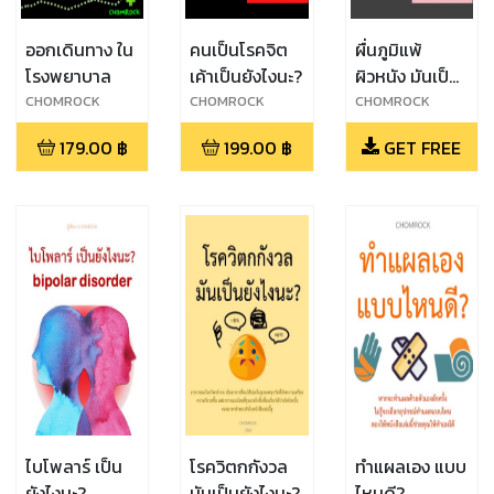
ออกเดินทาง ใน
คนเป็นโรคจิต
ผื่นภูมิแพ้
โรงพยาบาล
เค้าเป็นยังไงนะ?
ผิวหนัง มันเป็น
ยังไงนะ?
CHOMROCK
CHOMROCK
CHOMROCK
179.00
฿
199.00
฿
GET FREE
ไบโพลาร์ เป็น
โรควิตกกังวล
ทำแผลเอง แบบ
ยังไงนะ?
มันเป็นยังไงนะ?
ไหนดี?