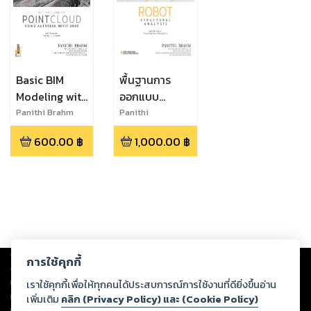
Basic BIM
พื้นฐานการ
Modeling with
ออกแบบ
Point Cloud
โครงสร้างเหล็ก
Panithi Brahm
Panithi
Brahmasakha
ด้วยโปรแกรม
600.00
฿
1,000.00
฿
ROBOT
STRUCTURAL
ANALYSIS
2020
Copyright ©
2026
Storylog Co., Ltd. - สตอรี่ล็อกขอสงวนสิทธิ์ไม่รับผิดชอบ
การใช้คุกกี้
ต่อผลงานหรือเนื้อหาใดที่อัปโหลดผ่านเว็บไซต์และปรากฏว่าละเมิดสิทธิใน
ทรัพย์สินทางปัญญาของบุคคลอื่นหรือขัดต่อกฎหมายและศีลธรรม ดังนั้น ผู้อ่าน
เราใช้คุกกี้เพื่อให้ทุกคนได้ประสบการณ์การใช้งานที่ดียิ่งขึ้นอ่าน
ทุกท่านโปรดใช้วิจารณญาณในการกลั่นกรองด้วยตนเอง และหากท่านพบว่าส่วน
เพิ่มเติม
คลิก (Privacy Policy) และ (Cookie Policy)
หนึ่งส่วนใดขัดต่อกฎหมายและศีลธรรม กรุณาแจ้งมายังบริษัท เพื่อทีมงานจะได้