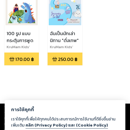
100 รูป แบบ
ฉันเป็นนักเล่า
กระตุ้นการพูด
นิทาน "ดั่งเทพ"
KruMam Kids'
KruMam Kids'
170.00
฿
250.00
฿
Copyright ©
2026
Storylog Co., Ltd. - สตอรี่ล็อกขอสงวนสิทธิ์ไม่รับผิดชอบ
การใช้คุกกี้
ต่อผลงานหรือเนื้อหาใดที่อัปโหลดผ่านเว็บไซต์และปรากฏว่าละเมิดสิทธิใน
ทรัพย์สินทางปัญญาของบุคคลอื่นหรือขัดต่อกฎหมายและศีลธรรม ดังนั้น ผู้อ่าน
เราใช้คุกกี้เพื่อให้ทุกคนได้ประสบการณ์การใช้งานที่ดียิ่งขึ้นอ่าน
ทุกท่านโปรดใช้วิจารณญาณในการกลั่นกรองด้วยตนเอง และหากท่านพบว่าส่วน
เพิ่มเติม
คลิก (Privacy Policy) และ (Cookie Policy)
หนึ่งส่วนใดขัดต่อกฎหมายและศีลธรรม กรุณาแจ้งมายังบริษัท เพื่อทีมงานจะได้