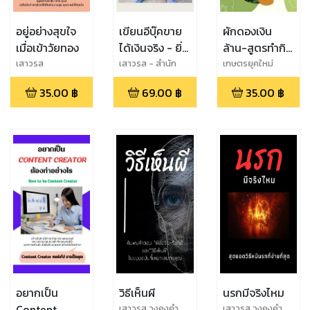
อยู่อย่างสุขใจ
เขียนอีบุ๊คขาย
ผักดองเงิน
เมื่อเข้าวัยทอง
ได้เงินจริง - ยิ่ง
ล้าน-สูตรทำกิน
เขียน ยิ่งรวย
ง่าย ทำขายรวย
เสาวรส
เสาวรส - สำนัก
เกษตรยุคใหม่
พิมพ์รวยทวี
35.00
฿
69.00
฿
35.00
฿
อยากเป็น
วิธีเห็นผี
นรกมีจริงไหม
Content
เสาวรส วงคงคำ
เสาวรส วงคงคำ