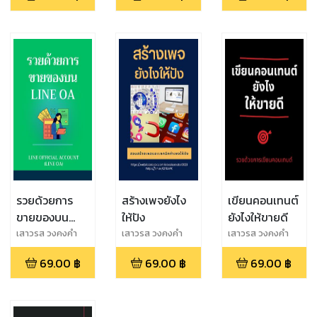
รวยด้วยการ
สร้างเพจยังไง
เขียนคอนเทนต์
ขายของบน
ให้ปัง
ยังไงให้ขายดี
Line OA
เสาวรส วงคงคำ
เสาวรส วงคงคำ
เสาวรส วงคงคำ
69.00
฿
69.00
฿
69.00
฿