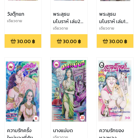
วังตุ๊กแก
พระสุธน
พระสุธน
มโนราห์ เล่ม2
มโนราห์ เล่ม1
เดียวดาย
ตอนพรานบุญ
ตอนชาติกำเนิด
เดียวดาย
เดียวดาย
บุกเมือง
พรานบุญ
30.00
฿
30.00
฿
30.00
฿
พญานาค
ความรักครั้ง
นางแม่มด
ความรักของ
ใหม่ของพี่ภัย
หลงหลง
เดียวดาย