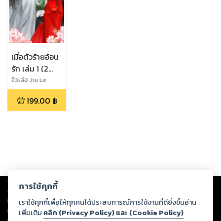
เมื่อตัวร้ายอ้อน
รัก เล่ม 1 (2
เล่มจบ)
จิ่วเล่อ Jiu Le
199.00
฿
Copyright ©
2026
Storylog Co., Ltd. - สตอรี่ล็อกขอสงวนสิทธิ์ไม่รับผิดชอบ
การใช้คุกกี้
ต่อผลงานหรือเนื้อหาใดที่อัปโหลดผ่านเว็บไซต์และปรากฏว่าละเมิดสิทธิใน
ทรัพย์สินทางปัญญาของบุคคลอื่นหรือขัดต่อกฎหมายและศีลธรรม ดังนั้น ผู้อ่าน
เราใช้คุกกี้เพื่อให้ทุกคนได้ประสบการณ์การใช้งานที่ดียิ่งขึ้นอ่าน
ทุกท่านโปรดใช้วิจารณญาณในการกลั่นกรองด้วยตนเอง และหากท่านพบว่าส่วน
เพิ่มเติม
คลิก (Privacy Policy) และ (Cookie Policy)
หนึ่งส่วนใดขัดต่อกฎหมายและศีลธรรม กรุณาแจ้งมายังบริษัท เพื่อทีมงานจะได้