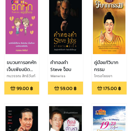
ขบวนการอกหัก
คำทองคำ
คู่มือแก้วิบาก
เจ็บเพียงนิด
Steve จ็อบ
กรรม
พรุ่งนี้ก็หาย
ทนวรรณ สิทธิวันท์
Wanwiss
โหรอโยธยา
Nooyong
99.00
฿
59.00
฿
175.00
฿