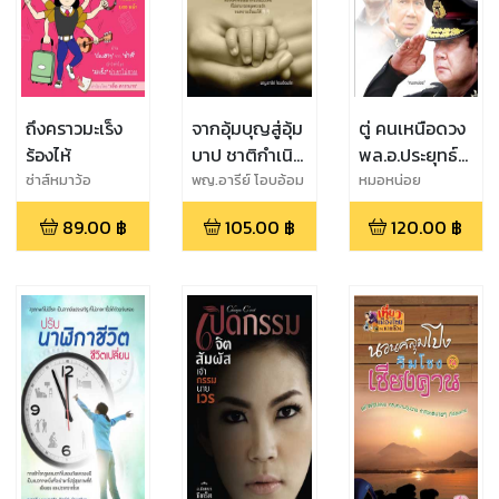
ถึงคราวมะเร็ง
จากอุ้มบุญสู่อุ้ม
ตู่ คนเหนือดวง
ร้องไห้
บาป ชาติกำเนิด
พล.อ.ประยุทธ์
เกิดสายเลือด
จันทร์โอชา เทพ
ซ่าส์หมาว้อ
พญ.อารีย์ โอบอ้อม
หมอหน่อย
รัก
บุตรแห่ง
89.00
฿
105.00
฿
120.00
฿
เกียรติยศ