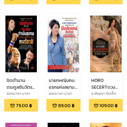
ปิดตำนาน
นายกหญิงคน
HORO
ตระกูลชินวัตร
แรกแห่งสยาม
SECERTดวง
กำนันสุเทพ
ประเทศ ยิ่ง
จากฟ้า
ยอดมาลา มาลา
ยอดมาลา มาลา
อ.ชัญญา ซีเคร็ต
นักรบประชา
ลักษณ์ ชินวัตร
พยากรณ์ปีเกิด
79.00
฿
89.00
฿
109.00
฿
ชนฅนกู้ชาติ
วอนคนทั้งโลก
โคราคะเทวีมหา
ถอยสุดซอย
สงกรานต์ ปี
57-58