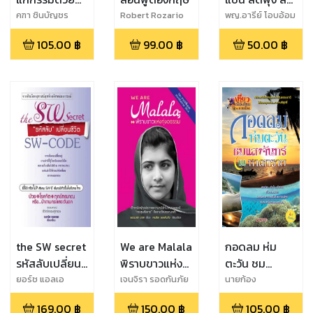
ตนเอง
พิษ พิชิตโรค
คฑา ชินบัญชร
Robert Rozario
พญ.อารีย์ โอบอ้อม
รัก
105.00
฿
99.00
฿
50.00
฿
the SW secret
We are Malala
กอดลม ห่ม
รหัสลับเปลี่ยน
พิราบขาวแห่ง
ตะวัน ชม
ชีวิต
ทุ่งอธรรม
แสงจันทร์ ณ
ยอร์ช แอลเอ
เจนจิรา รอดกันภัย
นายก้อง
หาดทราย
169.00
฿
150.00
฿
105.00
฿