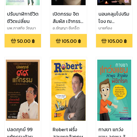
ปรับนาฬิกาชีวิต
เปิดกรรม จิต
นอนคลุมโปงริม
ชีวิตเปลี่ยน
สัมผัส เจ้ากรรม
โขง ณ
นายเวร
เชียงคาน
นพ.ภาสกิจ วัณนา
อ.ชัญญา ซีเคร็ต
นายก้อง
วิบูล
50.00
฿
105.00
฿
105.00
฿
ปลดทุกข์ 99
Robert ฝรั่ง
กางขา แกว่ง
แก้กรรมด้วย
สอนพูดอังกฤษ
แขน ลดพุง ล้าง