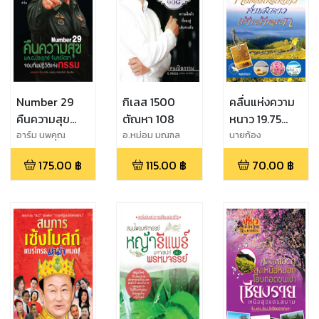
Number 29
กิเลส 1500
คลื่นแห่งความ
คืนความสุข
ตัณหา 108
หนาว 19.75
พล.อ.ประยุทธ์
ทริป กอดลมห่ม
อาร์ม นพคุณ
อ.หม่อม มณฑล
นายก้อง
สายทัศน์
จันทร์โอชา
หนาว ค่ำชมดาว
175.00
฿
115.00
฿
70.00
฿
จอมทัพปฏิวัติ
เช้าคว้าหมอก
แห่งกรรม