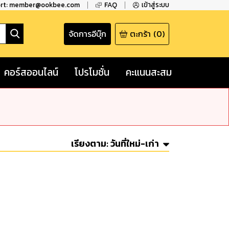
ort: member@ookbee.com
FAQ
เข้าสู่ระบบ
จัดการอีบุ๊ก
ตะกร้า
(
0
)
คอร์สออนไลน์
โปรโมชั่น
คะแนนสะสม
เรียงตาม:
วันที่ใหม่-เก่า