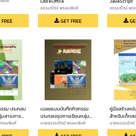
พิงค์
LibreOffice
JavaScript
ธรรมรัตน์ พรหมพิงค์
ธรรมรัตน์ พรห
 FREE
GET FREE
GE
กรรม ประกอบ
เฉลยแบบบันทึกกิจกรรม
คู่มือสร้างหน
ุ่มสาระการ
ประกอบชุดการเรียนกลุ่ม
สำหรับเด็กสอ
นอาชีพและ
รหมพิงค์
สาระการเรียนรู้การงาน
นายธรรมรัตน์ พรหมพิงค์
พัฒนาทักษะ
นายธรรมรัตน์
อง สนุกกับการ
อาชีพและเทคโนโลยี เรื่อง
สำหรับครูและ