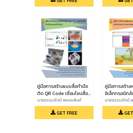
GET FREE
GET
เขียนโปรแกรมด้วย
เขียนโปรแกรม
Scratch
Scratch
คู่มือการสร้างแบบสื่อทำมือ
คู่มือการสร้าง
ติด QR Code เชื่อมโยงสื่อ
อิเล็กทรอนิกส
ด้วยโปรแกรมสำเร็จรูป
นายธรรมรัตน์ พรหมพิงค์
ปฏิสัมพันธ์ด
นายธรรมรัตน์ พ
Foxit Reader
GET FREE
GET