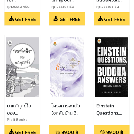
Humankind
mental self
ชีวิตอย่างไร
ศุภวรรณ กรีน
ศุภวรรณ กรีน
ศุภวรรณ กรีน
back home
GET FREE
GET FREE
GET FREE
ยาแก้ทุกข์ใจ
โครงการพาตัว
Einstein
ของ
ใจกลับบ้าน 3
Questions,
พระพุทธเจ้า
"ธรรมะกับเรื่อง
Buddha
Pisit Books
เพศ (ที่สาม
Answers (New
GET FREE
99.00
฿
99.00
฿