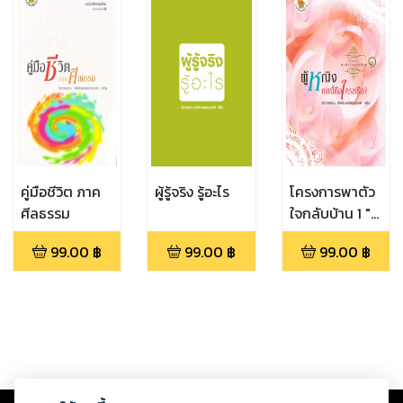
ปัญหาที่ลม
หายใจ"
คู่มือชีวิต ภาค
ผู้รู้จริง รู้อะไร
โครงการพาตัว
ศีลธรรม
ใจกลับบ้าน 1 "ผู้
หญิงคนนี้คือ
99.00
฿
99.00
฿
99.00
฿
ใครหรือ?"
Copyright ©
2026
Storylog Co., Ltd. - สตอรี่ล็อกขอสงวนสิทธิ์ไม่รับผิดชอบ