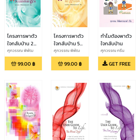
โครงการพาตัว
โครงการพาตัว
ทำไมต้องพาตัว
ใจกลับบ้าน 2
ใจกลับบ้าน 5
ใจกลับบ้าน
"ครอบครัว...วังวน
"ศาสนา และ
ศุภวรรณ พิพัฒ
ศุภวรรณ พิพัฒ
ศุภวรรณ กรีน
พรรณวงศ์ กรีน
พรรณวงศ์ กรีน
แห่งปัญหา
การเมือง"
99.00
฿
99.00
฿
GET FREE
ชีวิต"