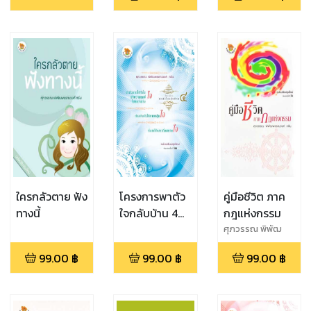
ด้วย)"
Edition)
ใครกลัวตาย ฟัง
โครงการพาตัว
คู่มือชีวิต ภาค
ทางนี้
ใจกลับบ้าน 4
กฎแห่งกรรม
"ฆ่าตัวตายทำไม
ศุภวรรณ พิพัฒ
พรรณวงศ์ กรีน
ฆ่าความทุกข์ใจ
99.00
฿
99.00
฿
99.00
฿
ไม่ดีกว่าหรือ, ทำ
อย่างไรให้หายก
ลุ้มใจ, เริ่มแก้