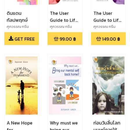
ดินแดน
The User
The User
กัลปพฤกษ์
Guide to Life
Guide to Life
The Moral
The Law of
ศุภวรรณ กรีน
ศุภวรรณ กรีน
ศุภวรรณ กรีน
Diet
Karma
GET FREE
99.00
฿
149.00
฿
A New Hope
Why must we
ก่อนวันสิ้นโลก
for
bring our
มนุษย์ควรใช้