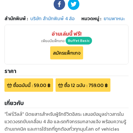
สำนักพิมพ์
:
บริษัท สำนักพิมพ์ 4 ล้อ
หมวดหมู่
:
ยานพาหนะ
อ่านเล่มนี้ ฟรี!
เพียงมีแพ็กเกจ
Buffet Basic
สมัครแพ็กเกจ
ราคา
ซื้อฉบับนี้
:
59.00
฿
ซื้อ
12
ฉบับ
:
759.00
฿
เกี่ยวกับ
"โฟร์วีลส์" นิตยสารสำหรับผู้รักชีวิตอิสระ เสนอข้อมูลข่าวสารใน
แวดวงรถขับเคลื่อน 4 ล้อ และรถกิจกรรมกลางแจ้ง พร้อมความรู้
ด้านเทคนิค และการใช้รถที่ถูกต้องทั่วทุกมุมโลก of vehicles