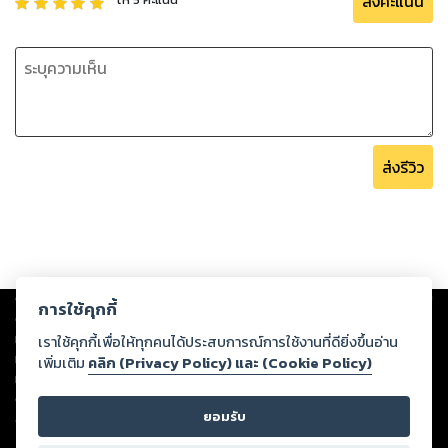
ส่งคะแนน
ส่งรีวิว
Copyright ©
2026
Storylog Co., Ltd. - สตอรี่ล็อกขอสงวนสิทธิ์ไม่รับผิดชอบ
การใช้คุกกี้
ต่อผลงานหรือเนื้อหาใดที่อัปโหลดผ่านเว็บไซต์และปรากฏว่าละเมิดสิทธิใน
ทรัพย์สินทางปัญญาของบุคคลอื่นหรือขัดต่อกฎหมายและศีลธรรม ดังนั้น ผู้อ่าน
เราใช้คุกกี้เพื่อให้ทุกคนได้ประสบการณ์การใช้งานที่ดียิ่งขึ้นอ่าน
ทุกท่านโปรดใช้วิจารณญาณในการกลั่นกรองด้วยตนเอง และหากท่านพบว่าส่วน
เพิ่มเติม
คลิก (Privacy Policy) และ (Cookie Policy)
หนึ่งส่วนใดขัดต่อกฎหมายและศีลธรรม กรุณาแจ้งมายังบริษัท เพื่อทีมงานจะได้
ดำเนินการในทันที ทั้งนี้ ทางสตอรี่ล็อกขอสงวนลิขสิทธิ์ตามพระราชบัญญัติ
ยอมรับ
ลิขสิทธิ์ พ.ศ. 2537 (ฉบับล่าสุด)