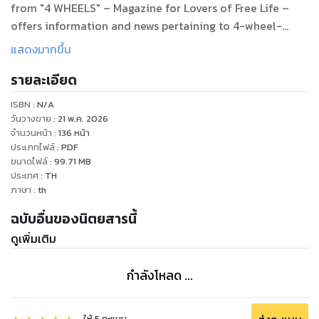
from "4 WHEELS" – Magazine for Lovers of Free Life –
offers information and news pertaining to 4-wheel-
drive and SUV communities as well as technical
แสดงมากขึ้น
knowledge and correct use
รายละเอียด
ISBN :
N/A
วันวางขาย
:
21 พ.ค. 2026
จำนวนหน้า
:
136
หน้า
ประเภทไฟล์
:
PDF
ขนาดไฟล์
:
99.71
MB
ประเทศ
:
TH
ภาษา
:
th
ฉบับอื่นของนิตยสารนี้
ดูเพิ่มเติม
กำลังโหลด ...
ให้
5
คะแนน