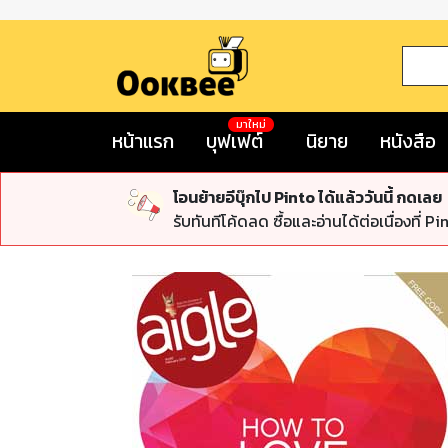
มาใหม่
หน้าแรก
บุฟเฟต์
นิยาย
หนังสือ
โอนย้ายอีบุ๊กไป Pinto ได้แล้ววันนี้ กดเลย
รับทันทีโค้ดลด ซื้อและอ่านได้ต่อเนื่องที่ Pi