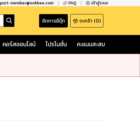
pport: member@ookbee.com
FAQ
เข้าสู่ระบบ
จัดการอีบุ๊ก
ตะกร้า
(
0
)
คอร์สออนไลน์
โปรโมชั่น
คะแนนสะสม