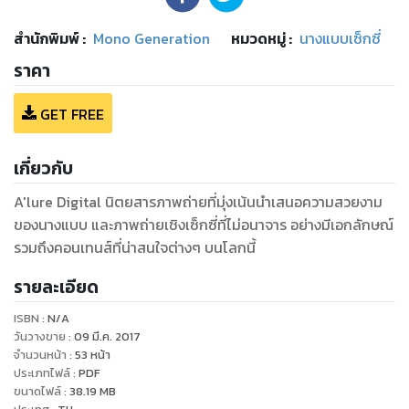
สำนักพิมพ์
:
Mono Generation
หมวดหมู่
:
นางแบบเซ็กซี่
ราคา
GET FREE
เกี่ยวกับ
A'lure Digital นิตยสารภาพถ่ายที่มุ่งเน้นนำเสนอความสวยงาม
ของนางแบบ และภาพถ่ายเชิงเซ็กซี่ที่ไม่อนาจาร อย่างมีเอกลักษณ์
รวมถึงคอนเทนส์ที่น่าสนใจต่างๆ บนโลกนี้
รายละเอียด
ISBN :
N/A
วันวางขาย
:
09 มี.ค. 2017
จำนวนหน้า
:
53
หน้า
ประเภทไฟล์
:
PDF
ขนาดไฟล์
:
38.19
MB