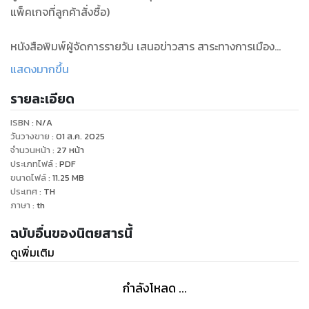
แพ็คเกจที่ลูกค้าสั่งซื้อ)
หนังสือพิมพ์ผู้จัดการรายวัน เสนอข่าวสาร สาระทางการเมือง
ตลาดเงิน ตลาดทุน การตลาด อุตสาหกรรม ชุมชน บันเทิง ข่าว
แสดงมากขึ้น
ต่างประเทศ วิเคราะห์ข่าว ธรรมะ
รายละเอียด
ISBN :
N/A
วันวางขาย
:
01 ส.ค. 2025
จำนวนหน้า
:
27
หน้า
ประเภทไฟล์
:
PDF
ขนาดไฟล์
:
11.25
MB
ประเทศ
:
TH
ภาษา
:
th
ฉบับอื่นของนิตยสารนี้
ดูเพิ่มเติม
กำลังโหลด ...