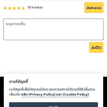
ส่งคะแนน
ให้
5
คะแนน
ส่งรีวิว
Copyright ©
2026
Storylog Co., Ltd. - สตอรี่ล็อกขอสงวนสิทธิ์ไม่รับผิดชอบ
การใช้คุกกี้
ต่อผลงานหรือเนื้อหาใดที่อัปโหลดผ่านเว็บไซต์และปรากฏว่าละเมิดสิทธิใน
ทรัพย์สินทางปัญญาของบุคคลอื่นหรือขัดต่อกฎหมายและศีลธรรม ดังนั้น ผู้อ่าน
เราใช้คุกกี้เพื่อให้ทุกคนได้ประสบการณ์การใช้งานที่ดียิ่งขึ้นอ่าน
ทุกท่านโปรดใช้วิจารณญาณในการกลั่นกรองด้วยตนเอง และหากท่านพบว่าส่วน
เพิ่มเติม
คลิก (Privacy Policy) และ (Cookie Policy)
หนึ่งส่วนใดขัดต่อกฎหมายและศีลธรรม กรุณาแจ้งมายังบริษัท เพื่อทีมงานจะได้
ดำเนินการในทันที ทั้งนี้ ทางสตอรี่ล็อกขอสงวนลิขสิทธิ์ตามพระราชบัญญัติ