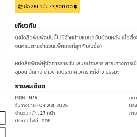
ซื้อ
261
ฉบับ
:
3,900.00
฿
เกี่ยวกับ
(หนังสือพิมพ์ฉบับนี้ไม่มีจำหน่ายแบบฉบับย้อนหลัง เมื่อสั่ง
จนครบตามจำนวนแพ็คเกจที่ลูกค้าสั่งซื้อ)
หนังสือพิมพ์ผู้จัดการรายวัน เสนอข่าวสาร สาระทางการ
ชุมชน บันเทิง ข่าวต่างประเทศ วิเคราะห์ข่าว ธรรมะ
รายละเอียด
ISBN :
N/A
ขนา
วันวางขาย
:
04 พ.ย. 2025
ประ
จำนวนหน้า
:
27
หน้า
ภา
ประเภทไฟล์
:
PDF