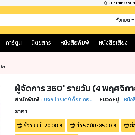
Customer su
ทั้งหมด
การ์ตูน
นิตยสาร
หนังสือพิมพ์
หนังสือเสียง
nto
ผู้จัดการ 360° รายวัน (4 พฤศจิก
สำนักพิมพ์
:
บจก.ไทยเดย์ ด็อท คอม
หมวดหมู่
:
หนัง
ราคา
ซื้อฉบับนี้
:
20.00
฿
ซื้อ
5
ฉบับ
:
85.00
฿
ซื้