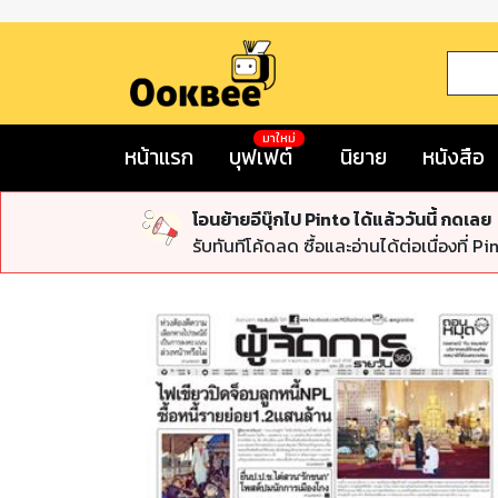
มาใหม่
หน้าแรก
บุฟเฟต์
นิยาย
หนังสือ
โอนย้ายอีบุ๊กไป Pinto ได้แล้ววันนี้ กดเลย
รับทันทีโค้ดลด ซื้อและอ่านได้ต่อเนื่องที่ Pi