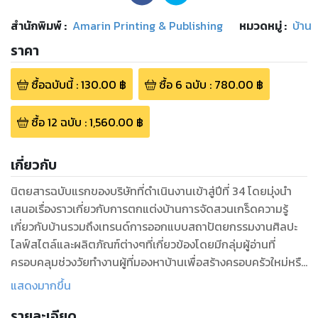
สำนักพิมพ์
:
Amarin Printing & Publishing
หมวดหมู่
:
บ้าน
ราคา
ซื้อฉบับนี้
:
130.00
฿
ซื้อ
6
ฉบับ
:
780.00
฿
ซื้อ
12
ฉบับ
:
1,560.00
฿
เกี่ยวกับ
นิตยสารฉบับแรกของบริษัทที่ดำเนินงานเข้าสู่ปีที่ 34 โดยมุ่งนำ
เสนอเรื่องราวเกี่ยวกับการตกแต่งบ้านการจัดสวนเกร็ดความรู้
เกี่ยวกับบ้านรวมถึงเทรนด์การออกแบบสถาปัตยกรรมงานศิลปะ
ไลฟ์สไตล์และผลิตภัณฑ์ต่างๆที่เกี่ยวข้องโดยมีกลุ่มผู้อ่านที่
ครอบคลุมช่วงวัยทำงานผู้ที่มองหาบ้านเพื่อสร้างครอบครัวใหม่หรือ
ผู้ที่ต้องการต่อเติมและตกแต่งบ้านวันนี้ “บ้านและสวน” เป็น
แสดงมากขึ้น
นิตยสารเกี่ยวกับบ้านและสวนที่มียอดพิมพ์ต่อฉบับสูงสุดใน
รายละเอียด
ประเทศซึ่งนับได้ว่าเป็นนิตยสารหมวดตกแต่งบ้านที่ขายดีที่สุด