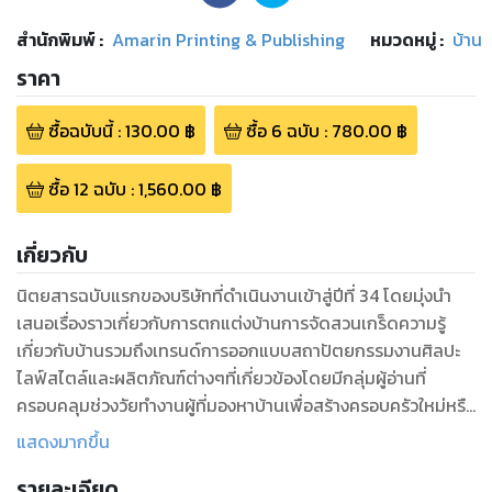
สำนักพิมพ์
:
Amarin Printing & Publishing
หมวดหมู่
:
บ้าน
ราคา
ซื้อฉบับนี้
:
130.00
฿
ซื้อ
6
ฉบับ
:
780.00
฿
ซื้อ
12
ฉบับ
:
1,560.00
฿
เกี่ยวกับ
นิตยสารฉบับแรกของบริษัทที่ดำเนินงานเข้าสู่ปีที่ 34 โดยมุ่งนำ
เสนอเรื่องราวเกี่ยวกับการตกแต่งบ้านการจัดสวนเกร็ดความรู้
เกี่ยวกับบ้านรวมถึงเทรนด์การออกแบบสถาปัตยกรรมงานศิลปะ
ไลฟ์สไตล์และผลิตภัณฑ์ต่างๆที่เกี่ยวข้องโดยมีกลุ่มผู้อ่านที่
ครอบคลุมช่วงวัยทำงานผู้ที่มองหาบ้านเพื่อสร้างครอบครัวใหม่หรือ
ผู้ที่ต้องการต่อเติมและตกแต่งบ้านวันนี้ “บ้านและสวน” เป็น
แสดงมากขึ้น
นิตยสารเกี่ยวกับบ้านและสวนที่มียอดพิมพ์ต่อฉบับสูงสุดใน
รายละเอียด
ประเทศซึ่งนับได้ว่าเป็นนิตยสารหมวดตกแต่งบ้านที่ขายดีที่สุด