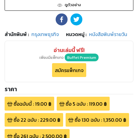
ดูตัวอย่าง
สำนักพิมพ์
:
กรุงเทพธุรกิจ
หมวดหมู่
:
หนังสือพิมพ์รายวัน
อ่านเล่มนี้ ฟรี!
เพียงมีแพ็กเกจ
Buffet Premium
สมัครแพ็กเกจ
ราคา
ซื้อฉบับนี้
:
19.00
฿
ซื้อ
5
ฉบับ
:
119.00
฿
ซื้อ
22
ฉบับ
:
229.00
฿
ซื้อ
130
ฉบับ
:
1,350.00
฿
ซื้อ
261
ฉบับ
:
2,500.00
฿