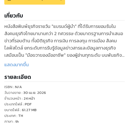
เกี่ยวกับ
หนังสือพิมพ์ธุรกิจรายวัน "แบรนด์ผู้นำ" ที่ได้รับการยอมรับใน
สังคมธุรกิจไทยมานานกว่า 2 ทศวรรษ ด้วยมาตรฐานการนำเสนอ
ข่าวที่รอบด้าน ทั้งมิติธุรกิจ การเงิน การลงทุน การเมือง สังคม
ไลฟ์สไตล์ ยกระดับการรับรู้ข้อมูลข่าวสารและข้อมูลทางธุรกิจ
เสมือนเป็น "มือขวาของมืออาชีพ" ของผู้อ่านทุกระดับ บนพันธกิจ
เพื่อสร้างคลังข้อมูลความรู้ที่ถูกต้อง แม่นยำให้ผู้อ่านใช้เป็นเครื่อง
แสดงมากขึ้น
มือประกอบการตัดสินใจได้เท่าทันการเปลี่ยนแปลง
รายละเอียด
ISBN :
N/A
วันวางขาย
:
30 เม.ย. 2026
จำนวนหน้า
:
24
หน้า
ประเภทไฟล์
:
PDF
ขนาดไฟล์
:
61.27
MB
ประเทศ
:
TH
ภาษา
:
th