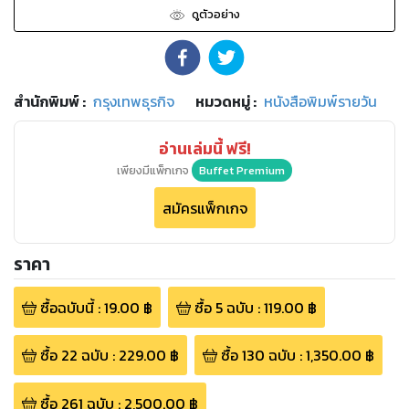
ดูตัวอย่าง
สำนักพิมพ์
:
กรุงเทพธุรกิจ
หมวดหมู่
:
หนังสือพิมพ์รายวัน
อ่านเล่มนี้ ฟรี!
เพียงมีแพ็กเกจ
Buffet Premium
สมัครแพ็กเกจ
ราคา
ซื้อฉบับนี้
:
19.00
฿
ซื้อ
5
ฉบับ
:
119.00
฿
ซื้อ
22
ฉบับ
:
229.00
฿
ซื้อ
130
ฉบับ
:
1,350.00
฿
ซื้อ
261
ฉบับ
:
2,500.00
฿