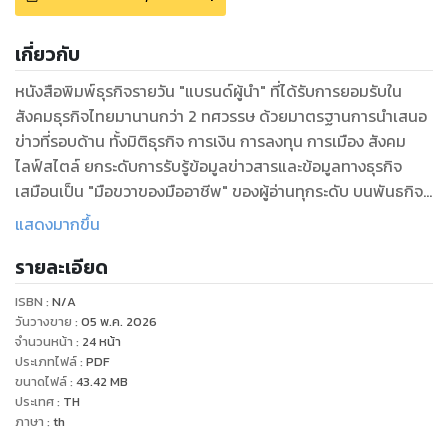
เกี่ยวกับ
หนังสือพิมพ์ธุรกิจรายวัน "แบรนด์ผู้นำ" ที่ได้รับการยอมรับใน
สังคมธุรกิจไทยมานานกว่า 2 ทศวรรษ ด้วยมาตรฐานการนำเสนอ
ข่าวที่รอบด้าน ทั้งมิติธุรกิจ การเงิน การลงทุน การเมือง สังคม
ไลฟ์สไตล์ ยกระดับการรับรู้ข้อมูลข่าวสารและข้อมูลทางธุรกิจ
เสมือนเป็น "มือขวาของมืออาชีพ" ของผู้อ่านทุกระดับ บนพันธกิจ
เพื่อสร้างคลังข้อมูลความรู้ที่ถูกต้อง แม่นยำให้ผู้อ่านใช้เป็นเครื่อง
แสดงมากขึ้น
มือประกอบการตัดสินใจได้เท่าทันการเปลี่ยนแปลง
รายละเอียด
ISBN :
N/A
วันวางขาย
:
05 พ.ค. 2026
จำนวนหน้า
:
24
หน้า
ประเภทไฟล์
:
PDF
ขนาดไฟล์
:
43.42
MB
ประเทศ
:
TH
ภาษา
:
th