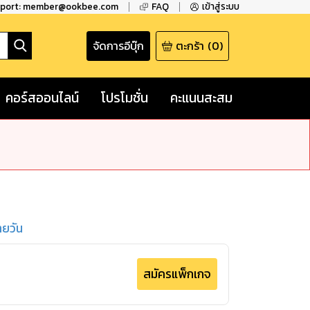
pport: member@ookbee.com
FAQ
เข้าสู่ระบบ
จัดการอีบุ๊ก
ตะกร้า
(
0
)
คอร์สออนไลน์
โปรโมชั่น
คะแนนสะสม
ายวัน
สมัครแพ็กเกจ