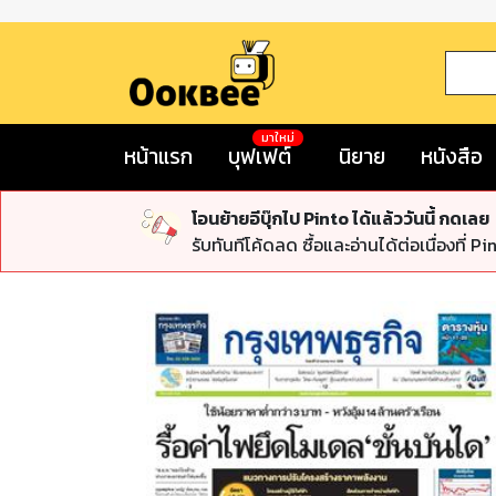
มาใหม่
หน้าแรก
บุฟเฟต์
นิยาย
หนังสือ
โอนย้ายอีบุ๊กไป Pinto ได้แล้ววันนี้ กดเลย
รับทันทีโค้ดลด ซื้อและอ่านได้ต่อเนื่องที่ Pi