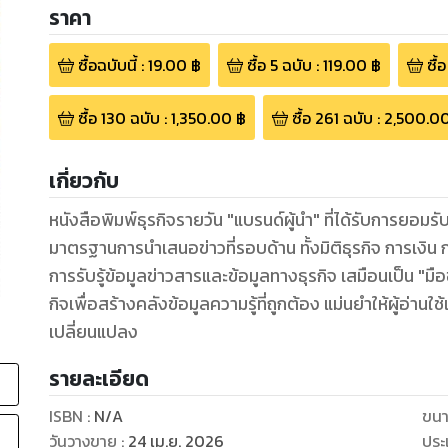
ราคา
ซื้อฉบับนี้
:
19.00
฿
ซื้อ
5
ฉบับ
:
119.00
฿
ซื้อ
ซื้อ
130
ฉบับ
:
1,350.00
฿
ซื้อ
261
ฉบับ
:
2,500.0
เกี่ยวกับ
หนังสือพิมพ์ธุรกิจรายวัน "แบรนด์ผู้นำ" ที่ได้รับการยอม
มาตรฐานการนำเสนอข่าวที่รอบด้าน ทั้งมิติธุรกิจ การเงิน
การรับรู้ข้อมูลข่าวสารและข้อมูลทางธุรกิจ เสมือนเป็น "ม
กิจเพื่อสร้างคลังข้อมูลความรู้ที่ถูกต้อง แม่นยำให้ผู้อ่าน
เปลี่ยนแปลง
รายละเอียด
ISBN :
N/A
ขนา
วันวางขาย
:
24 เม.ย. 2026
ประ