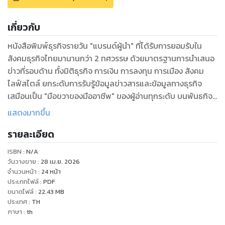
เกี่ยวกับ
หนังสือพิมพ์ธุรกิจรายวัน "แบรนด์ผู้นำ" ที่ได้รับการยอมรับใน
สังคมธุรกิจไทยมานานกว่า 2 ทศวรรษ ด้วยมาตรฐานการนำเสนอ
ข่าวที่รอบด้าน ทั้งมิติธุรกิจ การเงิน การลงทุน การเมือง สังคม
ไลฟ์สไตล์ ยกระดับการรับรู้ข้อมูลข่าวสารและข้อมูลทางธุรกิจ
เสมือนเป็น "มือขวาของมืออาชีพ" ของผู้อ่านทุกระดับ บนพันธกิจ
เพื่อสร้างคลังข้อมูลความรู้ที่ถูกต้อง แม่นยำให้ผู้อ่านใช้เป็นเครื่อง
แสดงมากขึ้น
มือประกอบการตัดสินใจได้เท่าทันการเปลี่ยนแปลง
รายละเอียด
ISBN :
N/A
วันวางขาย
:
28 เม.ย. 2026
จำนวนหน้า
:
24
หน้า
ประเภทไฟล์
:
PDF
ขนาดไฟล์
:
22.43
MB
ประเทศ
:
TH
ภาษา
:
th