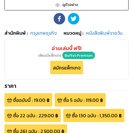
ดูตัวอย่าง
สำนักพิมพ์
:
กรุงเทพธุรกิจ
หมวดหมู่
:
หนังสือพิมพ์รายวัน
อ่านเล่มนี้ ฟรี!
เพียงมีแพ็กเกจ
Buffet Premium
สมัครแพ็กเกจ
ราคา
ซื้อฉบับนี้
:
19.00
฿
ซื้อ
5
ฉบับ
:
119.00
฿
ซื้อ
22
ฉบับ
:
229.00
฿
ซื้อ
130
ฉบับ
:
1,350.00
฿
ซื้อ
261
ฉบับ
:
2,500.00
฿