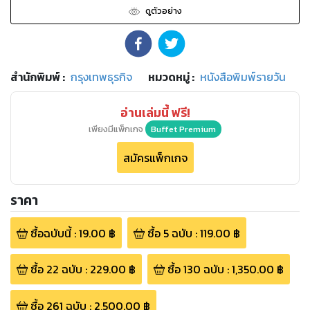
ดูตัวอย่าง
สำนักพิมพ์
:
กรุงเทพธุรกิจ
หมวดหมู่
:
หนังสือพิมพ์รายวัน
อ่านเล่มนี้ ฟรี!
เพียงมีแพ็กเกจ
Buffet Premium
สมัครแพ็กเกจ
ราคา
ซื้อฉบับนี้
:
19.00
฿
ซื้อ
5
ฉบับ
:
119.00
฿
ซื้อ
22
ฉบับ
:
229.00
฿
ซื้อ
130
ฉบับ
:
1,350.00
฿
ซื้อ
261
ฉบับ
:
2,500.00
฿