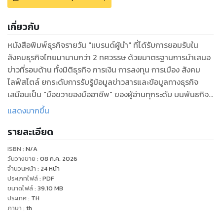
เกี่ยวกับ
หนังสือพิมพ์ธุรกิจรายวัน "แบรนด์ผู้นำ" ที่ได้รับการยอมรับใน
สังคมธุรกิจไทยมานานกว่า 2 ทศวรรษ ด้วยมาตรฐานการนำเสนอ
ข่าวที่รอบด้าน ทั้งมิติธุรกิจ การเงิน การลงทุน การเมือง สังคม
ไลฟ์สไตล์ ยกระดับการรับรู้ข้อมูลข่าวสารและข้อมูลทางธุรกิจ
เสมือนเป็น "มือขวาของมืออาชีพ" ของผู้อ่านทุกระดับ บนพันธกิจ
เพื่อสร้างคลังข้อมูลความรู้ที่ถูกต้อง แม่นยำให้ผู้อ่านใช้เป็นเครื่อง
แสดงมากขึ้น
มือประกอบการตัดสินใจได้เท่าทันการเปลี่ยนแปลง
รายละเอียด
ISBN :
N/A
วันวางขาย
:
08 ก.ค. 2026
จำนวนหน้า
:
24
หน้า
ประเภทไฟล์
:
PDF
ขนาดไฟล์
:
39.10
MB
ประเทศ
:
TH
ภาษา
:
th