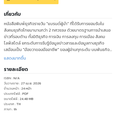
เกี่ยวกับ
หนังสือพิมพ์ธุรกิจรายวัน "แบรนด์ผู้นำ" ที่ได้รับการยอมรับใน
สังคมธุรกิจไทยมานานกว่า 2 ทศวรรษ ด้วยมาตรฐานการนำเสนอ
ข่าวที่รอบด้าน ทั้งมิติธุรกิจ การเงิน การลงทุน การเมือง สังคม
ไลฟ์สไตล์ ยกระดับการรับรู้ข้อมูลข่าวสารและข้อมูลทางธุรกิจ
เสมือนเป็น "มือขวาของมืออาชีพ" ของผู้อ่านทุกระดับ บนพันธกิจ
เพื่อสร้างคลังข้อมูลความรู้ที่ถูกต้อง แม่นยำให้ผู้อ่านใช้เป็นเครื่อง
แสดงมากขึ้น
มือประกอบการตัดสินใจได้เท่าทันการเปลี่ยนแปลง
รายละเอียด
ISBN :
N/A
วันวางขาย
:
27 เม.ย. 2026
จำนวนหน้า
:
24
หน้า
ประเภทไฟล์
:
PDF
ขนาดไฟล์
:
24.48
MB
ประเทศ
:
TH
ภาษา
:
th