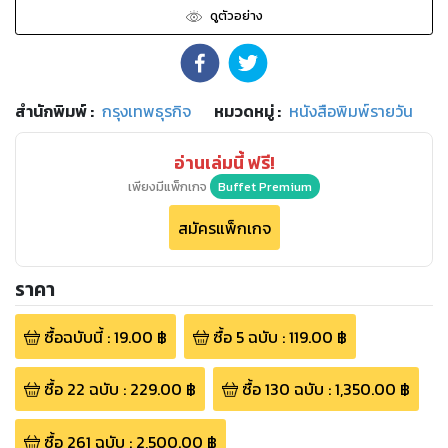
ดูตัวอย่าง
สำนักพิมพ์
:
กรุงเทพธุรกิจ
หมวดหมู่
:
หนังสือพิมพ์รายวัน
อ่านเล่มนี้ ฟรี!
เพียงมีแพ็กเกจ
Buffet Premium
สมัครแพ็กเกจ
ราคา
ซื้อฉบับนี้
:
19.00
฿
ซื้อ
5
ฉบับ
:
119.00
฿
ซื้อ
22
ฉบับ
:
229.00
฿
ซื้อ
130
ฉบับ
:
1,350.00
฿
ซื้อ
261
ฉบับ
:
2,500.00
฿