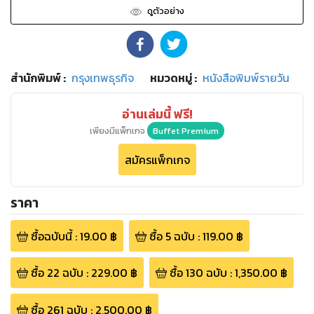
ดูตัวอย่าง
สำนักพิมพ์
:
กรุงเทพธุรกิจ
หมวดหมู่
:
หนังสือพิมพ์รายวัน
อ่านเล่มนี้ ฟรี!
เพียงมีแพ็กเกจ
Buffet Premium
สมัครแพ็กเกจ
ราคา
ซื้อฉบับนี้
:
19.00
฿
ซื้อ
5
ฉบับ
:
119.00
฿
ซื้อ
22
ฉบับ
:
229.00
฿
ซื้อ
130
ฉบับ
:
1,350.00
฿
ซื้อ
261
ฉบับ
:
2,500.00
฿