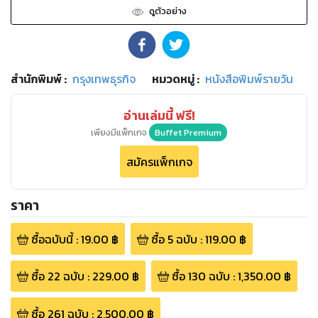
ดูตัวอย่าง
สำนักพิมพ์
:
กรุงเทพธุรกิจ
หมวดหมู่
:
หนังสือพิมพ์รายวัน
อ่านเล่มนี้ ฟรี!
เพียงมีแพ็กเกจ
Buffet Premium
สมัครแพ็กเกจ
ราคา
ซื้อฉบับนี้
:
19.00
฿
ซื้อ
5
ฉบับ
:
119.00
฿
ซื้อ
22
ฉบับ
:
229.00
฿
ซื้อ
130
ฉบับ
:
1,350.00
฿
ซื้อ
261
ฉบับ
:
2,500.00
฿