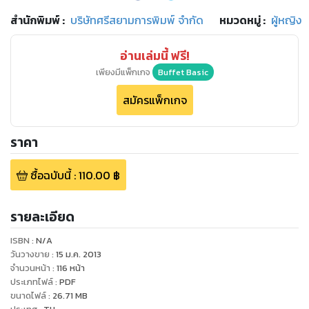
สำนักพิมพ์
:
บริษัทศรีสยามการพิมพ์ จำกัด
หมวดหมู่
:
ผู้หญิง
อ่านเล่มนี้ ฟรี!
เพียงมีแพ็กเกจ
Buffet Basic
สมัครแพ็กเกจ
ราคา
ซื้อฉบับนี้
:
110.00
฿
รายละเอียด
ISBN :
N/A
วันวางขาย
:
15 ม.ค. 2013
จำนวนหน้า
:
116
หน้า
ประเภทไฟล์
:
PDF
ขนาดไฟล์
:
26.71
MB