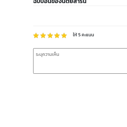
ฉบับอื่นของนิตยสารนี้
ให้
5
คะแนน