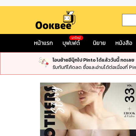
มาใหม่
หน้าแรก
บุฟเฟต์
นิยาย
หนังสือ
โอนย้ายอีบุ๊กไป Pinto ได้แล้ววันนี้ กดเลย
รับทันทีโค้ดลด ซื้อและอ่านได้ต่อเนื่องที่ Pi