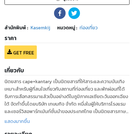
สำนักพิมพ์
:
Kasemkij
หมวดหมู่
:
ท่องเที่ยว
ราคา
GET FREE
เกี่ยวกับ
นิตยสาร cape+kantary เป็นนิตยสารที่ให้สาระและความบันเทิง
เหมาะสำหรับผู้ที่สนใจเกี่ยวกับสถานที่ท่องเที่ยว และพักผ่อนที่ได้
รับการเลือกสรรมาแล้วเป็นอย่างดีในภูมิภาคเอเชียตะวันออกเฉียง
ใต้ จัดทำขึ้นโดยบริษัท เกษมกิจ จำกัด หนึ่งในผู้ให้บริการโรงแรม
และเซอร์วิสอพาร์ทเม้นท์ชั้นนำของประเทศไทย เป็นนิตยสารภาษา
อังกฤษราย 4 เดือน โดยนิตยสารดังกล่าวจะถูกจัดวางในสถานที่
แสดงมากขึ้น
ต่างๆ ทั่วประเทศไทย เช่น ห้องพักรับรองในสนามบิน ศูนย์การค้า
ชั้นนำ ร้านอาหาร ร้านกาแฟ โรงแรมและเซอร์วิสอพาร์ทเม้นท์ โรง