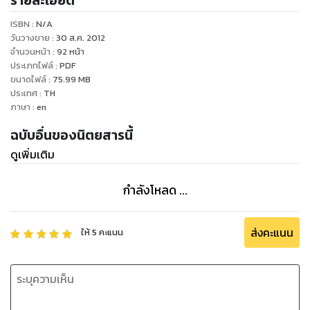
รายละเอียด
พยาบาลเอกชนชั้นนำ และสถานที่ชั้นนำในต่างประเทศ ประกอบ
ISBN :
N/A
ด้วย สิงคโปร์ ฮ่องกง อังกฤษ และยุโรป
วันวางขาย
:
30 ส.ค. 2012
จำนวนหน้า
:
92
หน้า
ประเภทไฟล์
:
PDF
cape+kantary is a magazine of colour and style with a
ขนาดไฟล์
:
75.99
MB
focus on intelligent and captivating content for people
ประเทศ
:
TH
who want to know about the best in travel and leisure
ภาษา
:
en
throughout SE Asia. Produced by the Kasemkij Hotel –
ฉบับอื่นของนิตยสารนี้
one of Thailand’s leading hotel and serviced apartment
ดูเพิ่มเติม
providers, the magazine is published three times a year
in March, July and November. It is distributed to
premium locations around Thailand including upscale
กำลังโหลด ...
shopping malls, restaurants and cafes, hotels and
serviced apartments, internationals hospitals as well as
ส่งคะแนน
ให้
5
คะแนน
to select locations overseas including Singapore, Hong
Kong, the UK and Europe.