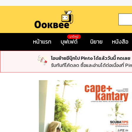
มาใหม่
หน้าแรก
บุฟเฟต์
นิยาย
หนังสือ
โอนย้ายอีบุ๊กไป Pinto ได้แล้ววันนี้ กดเลย
รับทันทีโค้ดลด ซื้อและอ่านได้ต่อเนื่องที่ Pi