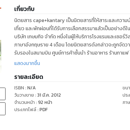
เกี่ยวกับ
นิตยสาร cape+kantary เป็นนิตยสารที่ให้สาระและความบันเท
เที่ยว และพักผ่อนที่ได้รับการเลือกสรรมาแล้วเป็นอย่างดีใ
บริษัท เกษมกิจ จำกัด หนึ่งในผู้ให้บริการโรงแรมและเซอร์
ภาษาอังกฤษราย 4 เดือน โดยนิตยสารดังกล่าวจะถูกจัดวางใ
รับรองในสนามบิน ศูนย์การค้าชั้นนำ ร้านอาหาร ร้านกาแ
เอกชนชั้นนำ และสถานที่ชั้นนำในต่างประเทศ ประกอบด้วย 
แสดงมากขึ้น
รายละเอียด
cape+kantary is a magazine of colour and style wi
content for people who want to know about the be
ISBN :
N/A
ขนา
Asia. Produced by the Kasemkij Hotel – one of Tha
วันวางขาย
:
31 มี.ค. 2012
ประ
apartment providers, the magazine is published th
จำนวนหน้า
:
92
หน้า
ภา
November. It is distributed to premium locations
ประเภทไฟล์
:
PDF
shopping malls, restaurants and cafes, hotels and
hospitals as well as to select locations overseas