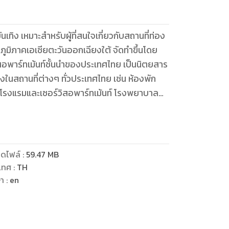
ิง เหมาะสำหรับผู้ที่สนใจเกี่ยวกับสถานที่ท่อง
นภูมิภาคเอเชียตะวันออกเฉียงใต้ จัดทำขึ้นโดย
วิสอพาร์ทเม้นท์ชั้นนำของประเทศไทย เป็นนิตยสาร
นสถานที่ต่างๆ ทั่วประเทศไทย เช่น ห้องพัก
ฟ โรงแรมและเซอร์วิสอพาร์ทเม้นท์ โรงพยาบาล
สิงคโปร์ ฮ่องกง อังกฤษ และยุโรป
th a focus on intelligent and captivating
st in travel and leisure throughout SE
ดไฟล์
:
59.47
MB
iland’s leading hotel and serviced
เทศ
:
TH
ree times a year in March, July and
ษา
:
en
 around Thailand including upscale
 serviced apartments, internationals
 including Singapore, Hong Kong, the UK