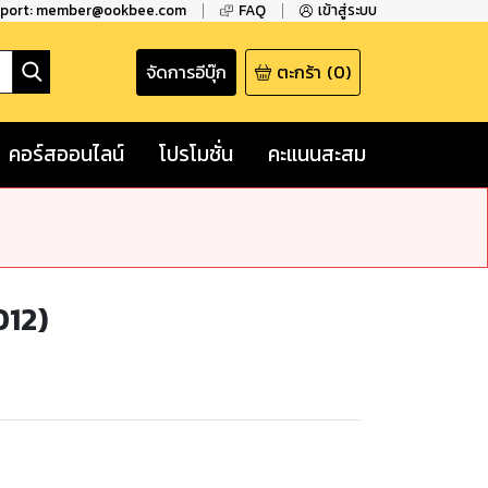
pport: member@ookbee.com
FAQ
เข้าสู่ระบบ
จัดการอีบุ๊ก
ตะกร้า
(
0
)
คอร์สออนไลน์
โปรโมชั่น
คะแนนสะสม
012)