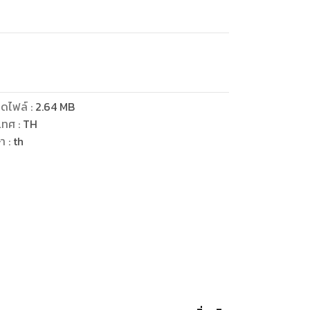
ดไฟล์
:
2.64
MB
เทศ
:
TH
ษา
:
th