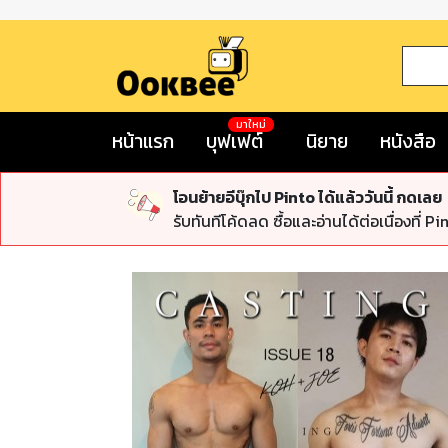
มาใหม่
หน้าแรก
บุฟเฟต์
นิยาย
หนังสือ
โอนย้ายอีบุ๊กไป Pinto ได้แล้ววันนี้ กดเลย
รับทันทีโค้ดลด ซื้อและอ่านได้ต่อเนื่องที่ Pi