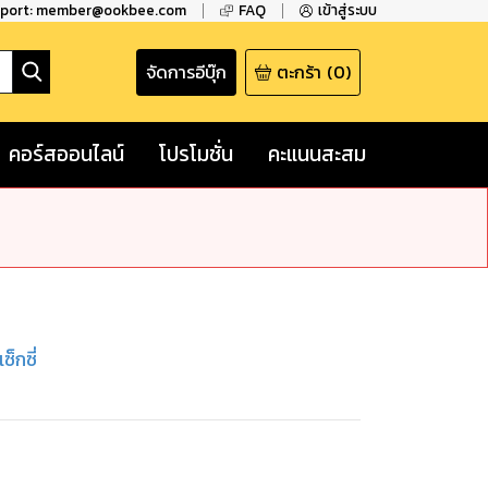
pport: member@ookbee.com
FAQ
เข้าสู่ระบบ
จัดการอีบุ๊ก
ตะกร้า
(
0
)
คอร์สออนไลน์
โปรโมชั่น
คะแนนสะสม
็กซี่