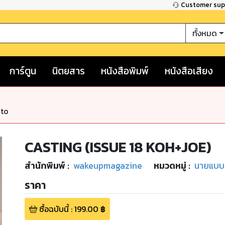
Customer su
ทั้งหมด
การ์ตูน
นิตยสาร
หนังสือพิมพ์
หนังสือเสียง
nto
CASTING (ISSUE 18 KOH+JOE)
สำนักพิมพ์
:
wakeupmagazine
หมวดหมู่
:
นายแบบเซ
ราคา
ซื้อฉบับนี้
:
199.00
฿