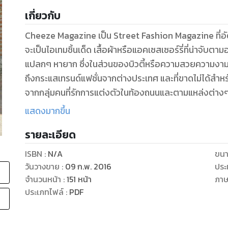
เกี่ยวกับ
Cheeze Magazine เป็น Street Fashion Magazine ที่อัดแน
จะเป็นไอเทมชิ้นเด็ด เสื้อผ้าหรือแอคเซสเซอร์รี่ที่น่าจับต
แปลกๆ หายาก ซึ่งในส่วนของบิวตี้หรือความสวยความงามเรา
ถึงกระแสเทรนด์แฟชั่นจากต่างประเทศ และที่ขาดไม่ได้ส
จากกลุ่มคนที่รักการแต่งตัวในท้องถนนและตามแหล่งต่างๆ ท
แรงบันดาลใจ ทั้งกับกลุ่มเด็กวัยรุ่นในปัจจุบันที่รักการแต่งตั
แสดงมากขึ้น
ให้กล้าลุกขึ้นมาสนุกกับสตรีทแฟชั่น
รายละเอียด
ISBN :
N/A
ขนา
วันวางขาย
:
09 ก.พ. 2016
ประ
จำนวนหน้า
:
151
หน้า
ภา
ประเภทไฟล์
:
PDF