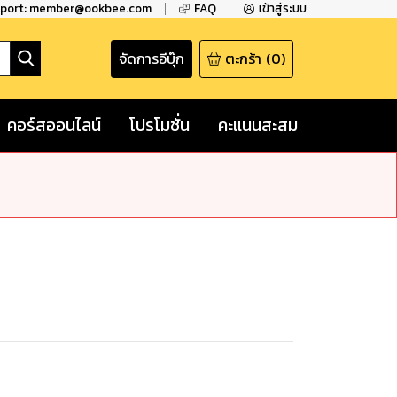
pport: member@ookbee.com
FAQ
เข้าสู่ระบบ
จัดการอีบุ๊ก
ตะกร้า
(
0
)
คอร์สออนไลน์
โปรโมชั่น
คะแนนสะสม