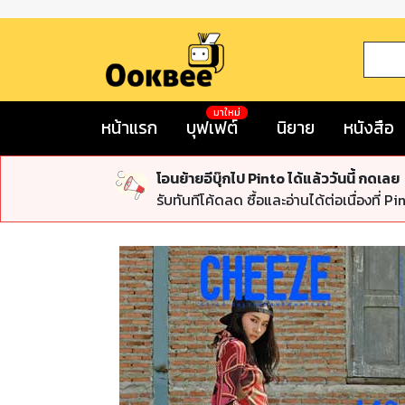
มาใหม่
หน้าแรก
บุฟเฟต์
นิยาย
หนังสือ
โอนย้ายอีบุ๊กไป Pinto ได้แล้ววันนี้ กดเลย
รับทันทีโค้ดลด ซื้อและอ่านได้ต่อเนื่องที่ Pi