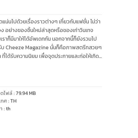
่นไปด้วยเรื่องราวต่างๆ เกี่ยวกับแฟชั่น ไม่ว่า
ามอง อย่างของชิ้นใหม่ล่าสุดหรือของเก่าวินเทจ
ก็มีมาให้ได้อัพเดทกัน นอกจากนี้ก็ยังรวมไป
ำหรับ Cheeze Magazine นั่นก็คือภาพสตรีทสวยๆ
ี่ได้รับความนิยม เพื่อจุดประกายและก่อให้เกิด
ว และเพื่อเป็นกระตุ้นกลุ่มคนที่รักแฟชั่นเหล่านั้น
ดไฟล์
:
79.94
MB
เทศ
:
TH
ษา
:
th