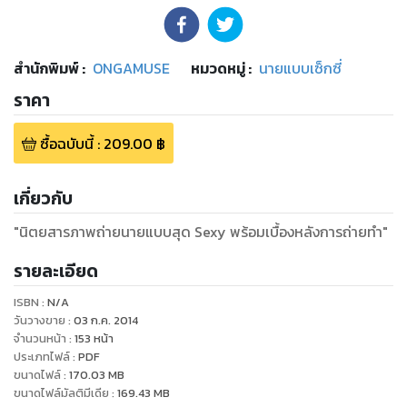
สำนักพิมพ์
:
ONGAMUSE
หมวดหมู่
:
นายแบบเซ็กซี่
ราคา
ซื้อฉบับนี้
:
209.00
฿
เกี่ยวกับ
"นิตยสารภาพถ่ายนายแบบสุด Sexy พร้อมเบื้องหลังการถ่ายทำ"
รายละเอียด
ISBN :
N/A
วันวางขาย
:
03 ก.ค. 2014
จำนวนหน้า
:
153
หน้า
ประเภทไฟล์
:
PDF
ขนาดไฟล์
:
170.03
MB
ขนาดไฟล์มัลติมีเดีย
:
169.43
MB