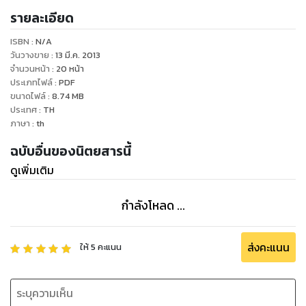
รายละเอียด
ชนิด ..
ISBN :
N/A
วันวางขาย
:
13 มี.ค. 2013
จำนวนหน้า
:
20
หน้า
ประเภทไฟล์
:
PDF
ขนาดไฟล์
:
8.74
MB
ประเทศ
:
TH
ภาษา
:
th
ฉบับอื่นของนิตยสารนี้
ดูเพิ่มเติม
กำลังโหลด ...
ส่งคะแนน
ให้
5
คะแนน