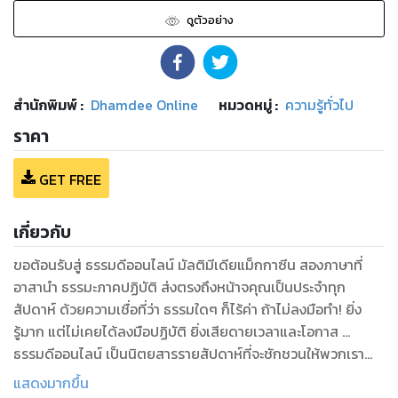
ดูตัวอย่าง
สำนักพิมพ์
:
Dhamdee Online
หมวดหมู่
:
ความรู้ทั่วไป
ราคา
GET FREE
เกี่ยวกับ
ขอต้อนรับสู่ ธรรมดีออนไลน์ มัลติมีเดียแม็กกาซีน สองภาษาที่
อาสานำ ธรรมะภาคปฏิบัติ ส่งตรงถึงหน้าจคุณเป็นประจำทุก
สัปดาห์ ด้วยความเชื่อที่ว่า ธรรมใดๆ ก็ไร้ค่า ถ้าไม่ลงมือทำ! ยิ่ง
รู้มาก แต่ไม่เคยได้ลงมือปฏิบัติ ยิ่งเสียดายเวลาและโอกาส …
ธรรมดีออนไลน์ เป็นนิตยสารรายสัปดาห์ที่จะชักชวนให้พวกเรา
ลงมือปฏิบัติตามความถนัดและความสนใจ ทั้งทาน ศีล สมาธิและ
แสดงมากขึ้น
ภาวนารวมทั้งการทำความดีในทุกรูปแบบ ทุกที่ ทุกเวลา ผ่านสื่อทุก