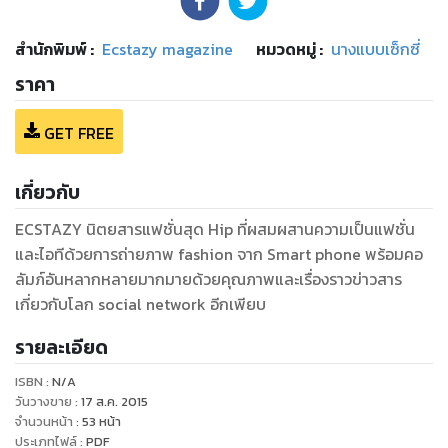
สำนักพิมพ์
:
Ecstazy magazine
หมวดหมู่
:
นางแบบเซ็กซี่
ราคา
GET FREE
เกี่ยวกับ
ECSTAZY นิตยสารแฟชั่นสุด Hip ที่ผสมผสานความเป็นแฟชั่น
และไอทีด้วยการถ่ายภาพ fashion จาก Smart phone พร้อมคอ
ลัมภ์อันหลากหลายมากมายด้วยคุณภาพและเรื่องราวข่าวสาร
เกี่ยวกับโลก social network อีกเพียบ
รายละเอียด
ISBN :
N/A
วันวางขาย
:
17 ส.ค. 2015
จำนวนหน้า
:
53
หน้า
ประเภทไฟล์
:
PDF