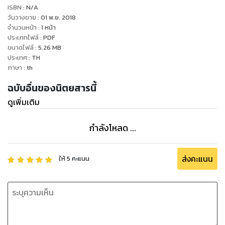
ISBN :
N/A
วันวางขาย
:
01 พ.ย. 2018
จำนวนหน้า
:
1
หน้า
ประเภทไฟล์
:
PDF
ขนาดไฟล์
:
5.26
MB
ประเทศ
:
TH
ภาษา
:
th
ฉบับอื่นของนิตยสารนี้
ดูเพิ่มเติม
กำลังโหลด ...
ส่งคะแนน
ให้
5
คะแนน