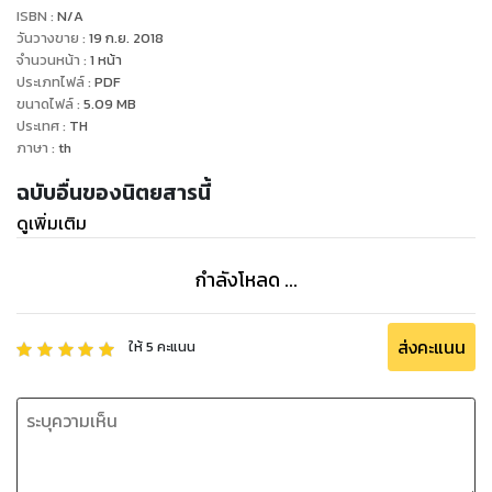
ISBN :
N/A
วันวางขาย
:
19 ก.ย. 2018
จำนวนหน้า
:
1
หน้า
ประเภทไฟล์
:
PDF
ขนาดไฟล์
:
5.09
MB
ประเทศ
:
TH
ภาษา
:
th
ฉบับอื่นของนิตยสารนี้
ดูเพิ่มเติม
กำลังโหลด ...
ส่งคะแนน
ให้
5
คะแนน