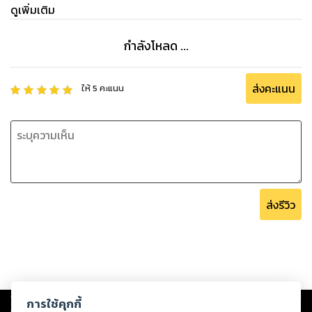
ดูเพิ่มเติม
กำลังโหลด ...
ส่งคะแนน
ให้
5
คะแนน
ส่งรีวิว
Copyright ©
2026
Storylog Co., Ltd. - สตอรี่ล็อกขอสงวนสิทธิ์ไม่รับผิดชอบ
การใช้คุกกี้
ต่อผลงานหรือเนื้อหาใดที่อัปโหลดผ่านเว็บไซต์และปรากฏว่าละเมิดสิทธิใน