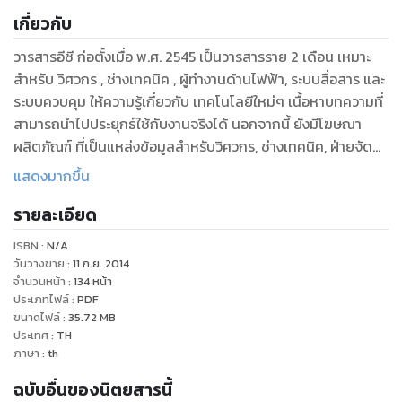
เกี่ยวกับ
วารสารอีซี ก่อตั้งเมื่อ พ.ศ. 2545 เป็นวารสารราย 2 เดือน เหมาะ
สำหรับ วิศวกร , ช่างเทคนิค , ผู้ทำงานด้านไฟฟ้า, ระบบสื่อสาร และ
ระบบควบคุม ให้ความรู้เกี่ยวกับ เทคโนโลยีใหม่ๆ เนื้อหาบทความที่
สามารถนำไปประยุกธ์ใช้กับงานจริงได้ นอกจากนี้ ยังมีโฆษณา
ผลิตภัณฑ์ ที่เป็นแหล่งข้อมูลสำหรับวิศวกร, ช่างเทคนิค, ฝ่ายจัด
ซื้อ ที่จะเลือกซื้อผลิตภัณฑ์ตามที่ต้องการ
แสดงมากขึ้น
รายละเอียด
ISBN :
N/A
วันวางขาย
:
11 ก.ย. 2014
จำนวนหน้า
:
134
หน้า
ประเภทไฟล์
:
PDF
ขนาดไฟล์
:
35.72
MB
ประเทศ
:
TH
ภาษา
:
th
ฉบับอื่นของนิตยสารนี้