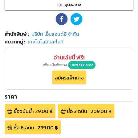
ดูตัวอย่าง
สำนักพิมพ์
:
บริษัท เอ็มแอนด์อี จำกัด
หมวดหมู่
:
เทคโนโลยีและไอที
อ่านเล่มนี้ ฟรี!
เพียงมีแพ็กเกจ
Buffet Basic
สมัครแพ็กเกจ
ราคา
ซื้อฉบับนี้
:
29.00
฿
ซื้อ
3
ฉบับ
:
209.00
฿
ซื้อ
6
ฉบับ
:
299.00
฿