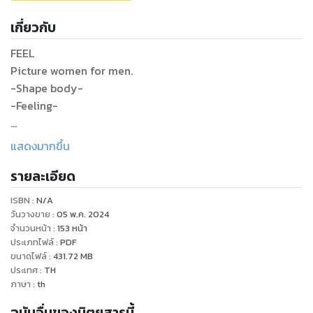
เกี่ยวกับ
FEEL
Picture women for men.
-Shape body-
-Feeling-
หนังสือภาพที่ถ่ายทอดความสวยงามของผู้หญิงเพื่อหนุ่มๆทุกคน
แสดงมากขึ้น
รายละเอียด
ISBN :
N/A
วันวางขาย
:
05 พ.ค. 2024
จำนวนหน้า
:
153
หน้า
ประเภทไฟล์
:
PDF
ขนาดไฟล์
:
431.72
MB
ประเทศ
:
TH
ภาษา
:
th
ฉบับอื่นของนิตยสารนี้