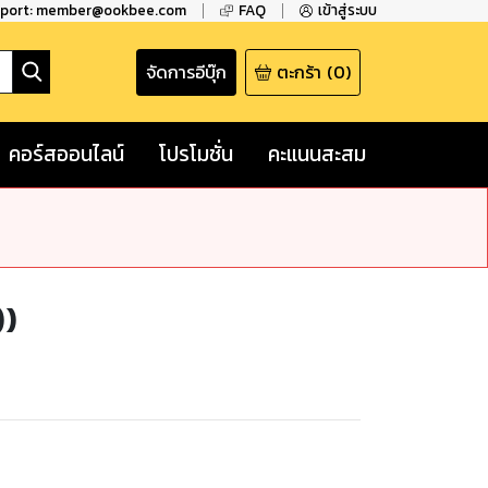
pport: member@ookbee.com
FAQ
เข้าสู่ระบบ
จัดการอีบุ๊ก
ตะกร้า
(
0
)
คอร์สออนไลน์
โปรโมชั่น
คะแนนสะสม
))