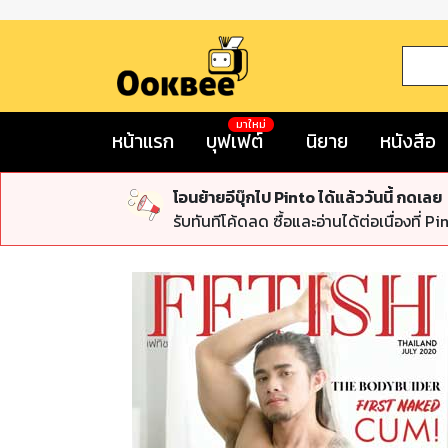
มาใหม่
หน้าแรก
บุฟเฟต์
นิยาย
หนังสือ
โอนย้ายอีบุ๊กไป Pinto ได้แล้ววันนี้ กดเลย
รับทันทีโค้ดลด ซื้อและอ่านได้ต่อเนื่องที่ Pi