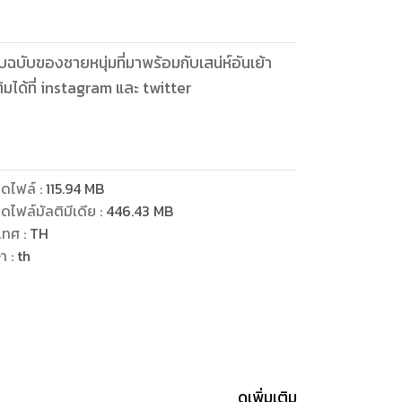
บับของชายหนุ่มที่มาพร้อมกับเสน่ห์อันเย้า
ดไฟล์
:
115.94
MB
ดไฟล์มัลติมีเดีย
:
446.43
MB
เทศ
:
TH
ษา
:
th
ดูเพิ่มเติม