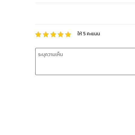
ให้
5
คะแนน