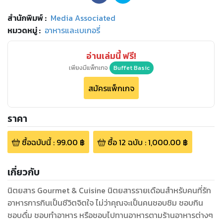
สำนักพิมพ์
:
Media Associated
หมวดหมู่
:
อาหารและเบเกอรี่
อ่านเล่มนี้ ฟรี!
เพียงมีแพ็กเกจ
Buffet Basic
สมัครแพ็กเกจ
ราคา
ซื้อฉบับนี้
:
99.00
฿
ซื้อ
12
ฉบับ
:
1,000.00
฿
เกี่ยวกับ
นิตยสาร Gourmet & Cuisine นิตยสารรายเดือนสำหรับคนที่รัก
อาหารการกินเป็นชีวิตจิตใจ ไม่ว่าคุณจะเป็นคนชอบชิม ชอบกิน
ชอบดื่ม ชอบทำอาหาร หรือชอบไปทานอาหารตามร้านอาหารต่างๆ