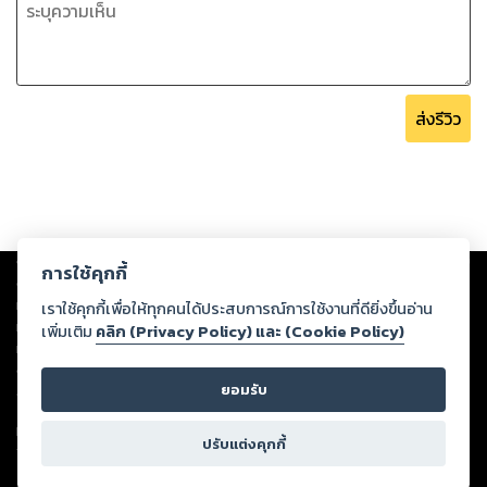
ส่งรีวิว
Copyright ©
2026
Storylog Co., Ltd. - สตอรี่ล็อกขอสงวนสิทธิ์ไม่รับผิดชอบ
การใช้คุกกี้
ต่อผลงานหรือเนื้อหาใดที่อัปโหลดผ่านเว็บไซต์และปรากฏว่าละเมิดสิทธิใน
ทรัพย์สินทางปัญญาของบุคคลอื่นหรือขัดต่อกฎหมายและศีลธรรม ดังนั้น ผู้อ่าน
เราใช้คุกกี้เพื่อให้ทุกคนได้ประสบการณ์การใช้งานที่ดียิ่งขึ้นอ่าน
ทุกท่านโปรดใช้วิจารณญาณในการกลั่นกรองด้วยตนเอง และหากท่านพบว่าส่วน
เพิ่มเติม
คลิก (Privacy Policy) และ (Cookie Policy)
หนึ่งส่วนใดขัดต่อกฎหมายและศีลธรรม กรุณาแจ้งมายังบริษัท เพื่อทีมงานจะได้
ดำเนินการในทันที ทั้งนี้ ทางสตอรี่ล็อกขอสงวนลิขสิทธิ์ตามพระราชบัญญัติ
ยอมรับ
ลิขสิทธิ์ พ.ศ. 2537 (ฉบับล่าสุด)
For support: member@ookbee.com
ปรับแต่งคุกกี้
Version
1.3.17