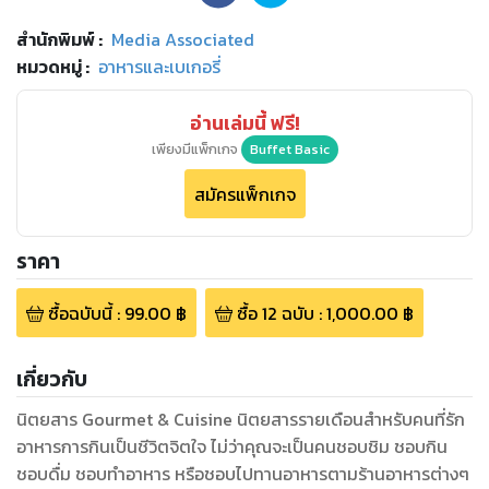
สำนักพิมพ์
:
Media Associated
หมวดหมู่
:
อาหารและเบเกอรี่
อ่านเล่มนี้ ฟรี!
เพียงมีแพ็กเกจ
Buffet Basic
สมัครแพ็กเกจ
ราคา
ซื้อฉบับนี้
:
99.00
฿
ซื้อ
12
ฉบับ
:
1,000.00
฿
เกี่ยวกับ
นิตยสาร Gourmet & Cuisine นิตยสารรายเดือนสำหรับคนที่รัก
อาหารการกินเป็นชีวิตจิตใจ ไม่ว่าคุณจะเป็นคนชอบชิม ชอบกิน
ชอบดื่ม ชอบทำอาหาร หรือชอบไปทานอาหารตามร้านอาหารต่างๆ