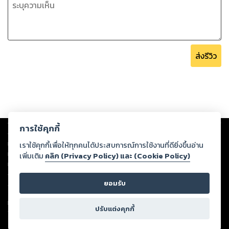
ส่งรีวิว
Copyright ©
2026
Storylog Co., Ltd. - สตอรี่ล็อกขอสงวนสิทธิ์ไม่รับผิดชอบ
การใช้คุกกี้
ต่อผลงานหรือเนื้อหาใดที่อัปโหลดผ่านเว็บไซต์และปรากฏว่าละเมิดสิทธิใน
ทรัพย์สินทางปัญญาของบุคคลอื่นหรือขัดต่อกฎหมายและศีลธรรม ดังนั้น ผู้อ่าน
เราใช้คุกกี้เพื่อให้ทุกคนได้ประสบการณ์การใช้งานที่ดียิ่งขึ้นอ่าน
ทุกท่านโปรดใช้วิจารณญาณในการกลั่นกรองด้วยตนเอง และหากท่านพบว่าส่วน
เพิ่มเติม
คลิก (Privacy Policy) และ (Cookie Policy)
หนึ่งส่วนใดขัดต่อกฎหมายและศีลธรรม กรุณาแจ้งมายังบริษัท เพื่อทีมงานจะได้
ดำเนินการในทันที ทั้งนี้ ทางสตอรี่ล็อกขอสงวนลิขสิทธิ์ตามพระราชบัญญัติ
ยอมรับ
ลิขสิทธิ์ พ.ศ. 2537 (ฉบับล่าสุด)
For support: member@ookbee.com
ปรับแต่งคุกกี้
Version
1.3.17