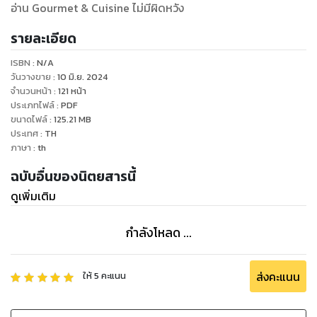
อ่าน Gourmet & Cuisine ไม่มีผิดหวัง
รายละเอียด
ISBN :
N/A
วันวางขาย
:
10 มิ.ย. 2024
จำนวนหน้า
:
121
หน้า
ประเภทไฟล์
:
PDF
ขนาดไฟล์
:
125.21
MB
ประเทศ
:
TH
ภาษา
:
th
ฉบับอื่นของนิตยสารนี้
ดูเพิ่มเติม
กำลังโหลด ...
ส่งคะแนน
ให้
5
คะแนน