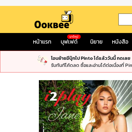
มาใหม่
หน้าแรก
บุฟเฟต์
นิยาย
หนังสือ
โอนย้ายอีบุ๊กไป Pinto ได้แล้ววันนี้ กดเลย
รับทันทีโค้ดลด ซื้อและอ่านได้ต่อเนื่องที่ Pi