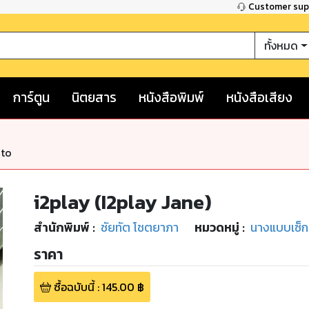
Customer su
ทั้งหมด
การ์ตูน
นิตยสาร
หนังสือพิมพ์
หนังสือเสียง
nto
i2play (I2play Jane)
สำนักพิมพ์
:
ชัยทัต โชตยาภา
หมวดหมู่
:
นางแบบเซ็กซ
ราคา
ซื้อฉบับนี้
:
145.00
฿