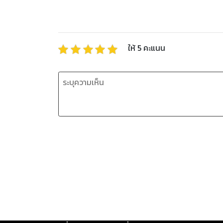
ให้
5
คะแนน