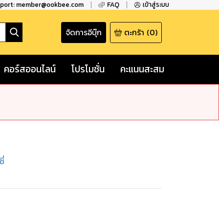
pport: member@ookbee.com
FAQ
เข้าสู่ระบบ
จัดการอีบุ๊ก
ตะกร้า
(
0
)
คอร์สออนไลน์
โปรโมชั่น
คะแนนสะสม
ี่