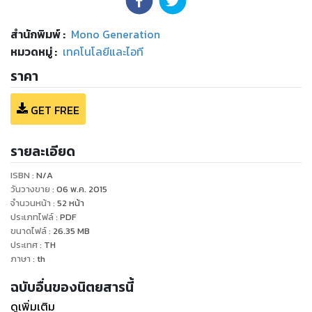
สำนักพิมพ์
:
Mono Generation
หมวดหมู่
:
เทคโนโลยีและไอที
ราคา
GET FREE
รายละเอียด
ISBN :
N/A
วันวางขาย
:
06 พ.ค. 2015
จำนวนหน้า
:
52
หน้า
ประเภทไฟล์
:
PDF
ขนาดไฟล์
:
26.35
MB
ประเทศ
:
TH
ภาษา
:
th
ฉบับอื่นของนิตยสารนี้
ดูเพิ่มเติม