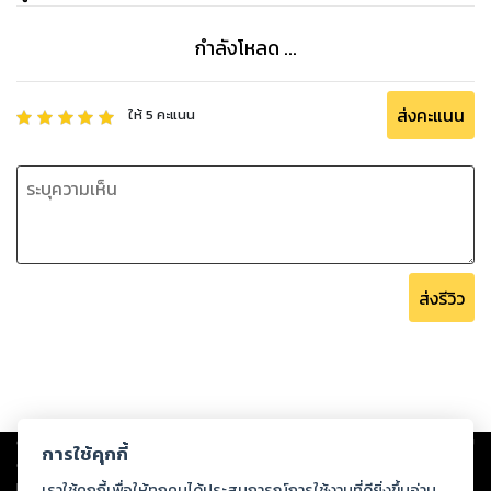
กำลังโหลด ...
ส่งคะแนน
ให้
5
คะแนน
ส่งรีวิว
Copyright ©
2026
Storylog Co., Ltd. - สตอรี่ล็อกขอสงวนสิทธิ์ไม่รับผิดชอบ
การใช้คุกกี้
ต่อผลงานหรือเนื้อหาใดที่อัปโหลดผ่านเว็บไซต์และปรากฏว่าละเมิดสิทธิใน
ทรัพย์สินทางปัญญาของบุคคลอื่นหรือขัดต่อกฎหมายและศีลธรรม ดังนั้น ผู้อ่าน
เราใช้คุกกี้เพื่อให้ทุกคนได้ประสบการณ์การใช้งานที่ดียิ่งขึ้นอ่าน