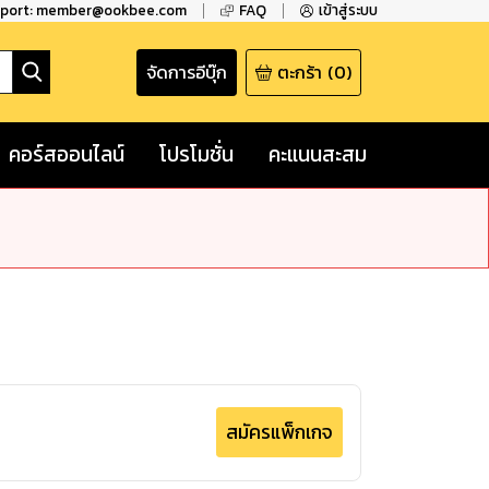
pport: member@ookbee.com
FAQ
เข้าสู่ระบบ
จัดการอีบุ๊ก
ตะกร้า
(
0
)
คอร์สออนไลน์
โปรโมชั่น
คะแนนสะสม
สมัครแพ็กเกจ