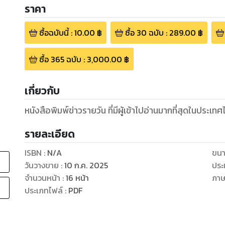
ราคา
ซื้อฉบับนี้
:
10.00
฿
ซื้อ
30
ฉบับ
:
289.00
฿
ซื้อ
365
ฉบับ
:
3,000.00
฿
เกี่ยวกับ
หนังสือพิมพ์ข่าวรายวัน ที่มีผู้เข้าไปอ่านมากที่สุดในประเท
รายละเอียด
ISBN :
N/A
ขนา
วันวางขาย
:
10 ก.ค. 2025
ประ
จำนวนหน้า
:
16
หน้า
ภา
ประเภทไฟล์
:
PDF