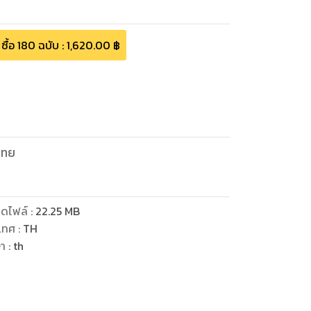
ซื้อ
180
ฉบับ
:
1,620.00
฿
ศไทย
ดไฟล์
:
22.25
MB
เทศ
:
TH
ษา
:
th