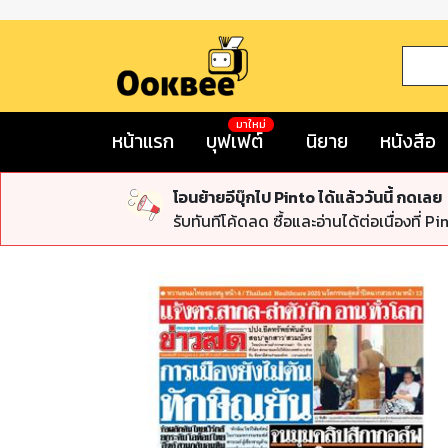
มาใหม่
หน้าแรก
บุฟเฟต์
นิยาย
หนังสือ
โอนย้ายอีบุ๊กไป Pinto ได้แล้ววันนี้ กดเลย
รับทันทีโค้ดลด ซื้อและอ่านได้ต่อเนื่องที่ Pi