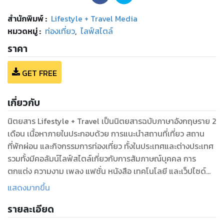
สำนักพิมพ์
:
Lifestyle + Travel Media
หมวดหมู่
:
ท่องเที่ยว
,
ไลฟ์สไตล์
ราคา
GET FREE
เกี่ยวกับ
นิตยสาร Lifestyle + Travel เป็นนิตยสารฉบับภาษาอังกฤษราย 2
เดือน เนื้อหาภายในประกอบด้วย การแนะนำสถานที่เที่ยว สถาน
ที่พักผ่อน และกิจกรรมการท่องเที่ยว ทั้งในประเทศและต่างประเทศ
รวมทั้งมีคอลัมน์ไลฟ์สไตล์เกี่ยวกับการสัมภาษณ์บุคคล การ
ตกแต่ง ความงาม เพลง แฟชั่น หนังสือ เทคโนโลยี และเว็ปไซด์
ซึ่งแต่ละฉบับจะมี Theme Concept ที่แตกต่างกัน
แสดงมากขึ้น
รายละเอียด