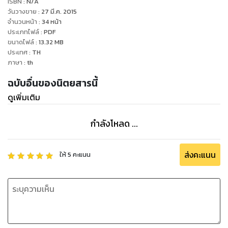
ISBN :
N/A
วันวางขาย
:
27 มี.ค. 2015
จำนวนหน้า
:
34
หน้า
ประเภทไฟล์
:
PDF
ขนาดไฟล์
:
13.32
MB
ประเทศ
:
TH
ภาษา
:
th
ฉบับอื่นของนิตยสารนี้
ดูเพิ่มเติม
กำลังโหลด ...
ส่งคะแนน
ให้
5
คะแนน