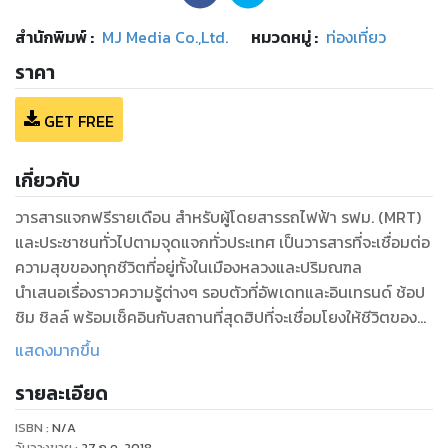
สำนักพิมพ์
:
MJ Media Co.,Ltd.
หมวดหมู่
:
ท่องเที่ยว
ราคา
GET FREE
เกี่ยวกับ
วารสารแจกฟรีรายเดือน สำหรับผู้โดยสารรถไฟฟ้า รฟม. (MRT)
และประชาชนทั่วไปตามจุดแจกทั่วประเทศ เป็นวารสารที่จะเชื่อมต่อ
ความสุขของทุกชีวิตที่อยู่ทั้งในเมืองหลวงและปริมณฑล
นำเสนอเรื่องราวความรู้ต่างๆ รอบตัวที่อัพเดทและอินเทรนด์ ช้อป
ชิม ชิลล์ พร้อมเช็คอินกับสถานที่สุดฮิปที่จะเชื่อมโยงให้ชีวิตของ
คุณง่ายและสะดวกยิ่งขึ้นด้วยรถไฟฟ้ารฟม.
แสดงมากขึ้น
“ให้ทุกเรื่องราวในชีวิตของคุณเชื่อมโยงความสุขและสนุกด้วย Life
รายละเอียด
& Metro Magazine”
ISBN :
N/A
วันวางขาย
:
27 ก.ค. 2018