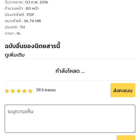
longest running lifestyle magazine in English. It is a
วันวางขาย
:
02 ก.พ. 2016
comprehensive publication providing accurate,
จำนวนหน้า
:
80
หน้า
ประเภทไฟล์
:
PDF
interesting,
ขนาดไฟล์
:
36.76
MB
and insightful articles on travel, lifestyle, hotels, dining,
ประเทศ
:
TH
nightlife, shopping, events, personalities, art, culture, spas,
ภาษา
:
th
fashion, luxury, wellness, wine, sports, and more.
ฉบับอื่นของนิตยสารนี้
ดูเพิ่มเติม
กำลังโหลด ...
ส่งคะแนน
ให้
5
คะแนน