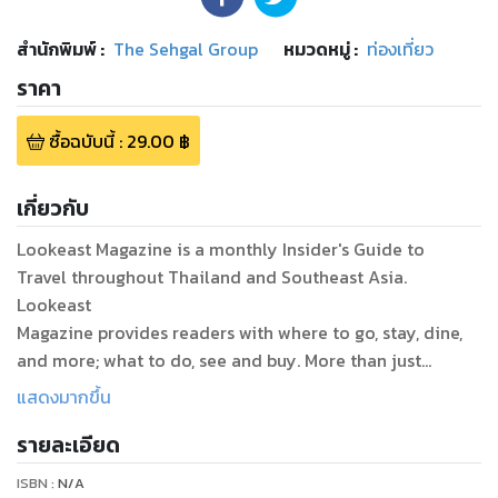
สำนักพิมพ์
:
The Sehgal Group
หมวดหมู่
:
ท่องเที่ยว
ราคา
ซื้อฉบับนี้
:
29.00
฿
เกี่ยวกับ
Lookeast Magazine is a monthly Insider's Guide to
Travel throughout Thailand and Southeast Asia.
Lookeast
Magazine provides readers with where to go, stay, dine,
and more; what to do, see and buy. More than just
a directory or listing, Lookeast Magazine is a personal
แสดงมากขึ้น
guidebook for the traveler, much like having a friend
รายละเอียด
personally show you around town.
Published monthly since 1971, LOOKEAST is Thailand’s
ISBN :
N/A